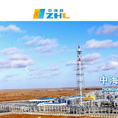
3003必赢贵宾会