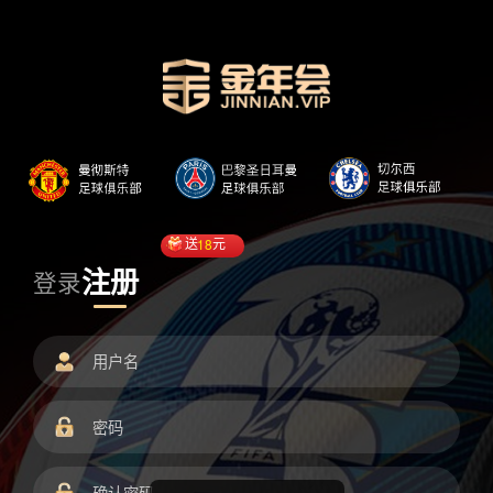
送
18
元
注册
登录