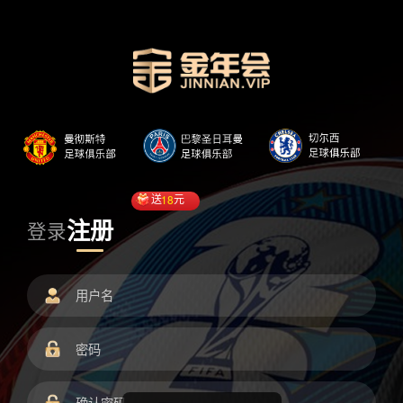
送
18
元
注册
登录